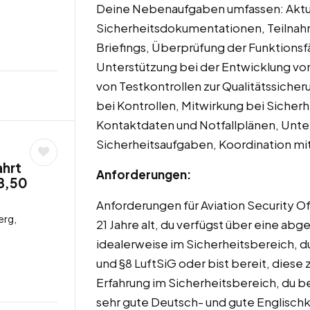
Deine Nebenaufgaben umfassen: Aktua
Sicherheitsdokumentationen, Teilna
Briefings, Überprüfung der Funktionsf
Unterstützung bei der Entwicklung vo
von Testkontrollen zur Qualitätssich
bei Kontrollen, Mitwirkung bei Sicher
Kontaktdaten und Notfallplänen, Unter
Sicherheitsaufgaben, Koordination mi
ahrt
Anforderungen:
8,50
Anforderungen für Aviation Security O
erg,
21 Jahre alt, du verfügst über eine ab
idealerweise im Sicherheitsbereich, du
und §8 LuftSiG oder bist bereit, diese 
Erfahrung im Sicherheitsbereich, du be
sehr gute Deutsch- und gute Englischke