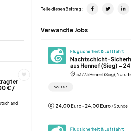
,
Teile diesen Beitrag:
Verwandte Jobs
Flugsicherheit & Luftfahrt
Nachtschicht-Sicherhe
aus Hennef (Sieg) – 24
53773 Hennef (Sieg), Nordrh
tragter
00 € /
Vollzeit
utschland
24,00
Euro
24,00
Euro
-
/ Stunde
Flugsicherheit & Luftfahrt