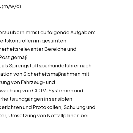
s (m/w/d)
-Gerau übernimmst du folgende Aufgaben:
eitskontrollen im gesamten
erheitsrelevanter Bereiche und
 Post gemäß
 als Sprengstoffspürhundeführer nach
ination von Sicherheitsmaßnahmen mit
rung von Fahrzeug- und
berwachung von CCTV-Systemen und
rheitsrundgängen in sensiblen
berichten und Protokollen, Schulung und
ter, Umsetzung von Notfallplänen bei