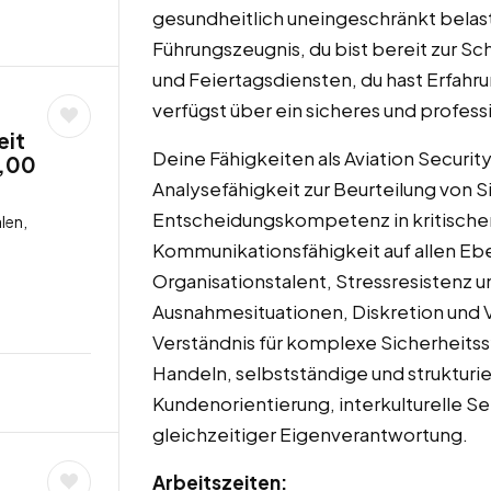
gesundheitlich uneingeschränkt belast
Führungszeugnis, du bist bereit zur S
und Feiertagsdiensten, du hast Erfahr
verfügst über ein sicheres und profess
eit
Deine Fähigkeiten als Aviation Securit
6,00
Analysefähigkeit zur Beurteilung von S
Entscheidungskompetenz in kritische
len,
Kommunikationsfähigkeit auf allen E
Organisationstalent, Stressresistenz u
Ausnahmesituationen, Diskretion und 
Verständnis für komplexe Sicherheitss
Handeln, selbstständige und strukturi
Kundenorientierung, interkulturelle Se
gleichzeitiger Eigenverantwortung.
Arbeitszeiten: