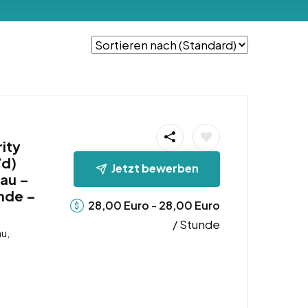
rity
/d)
Jetzt bewerben
au –
nde –
-
28,00
Euro
28,00
Euro
/ Stunde
u,