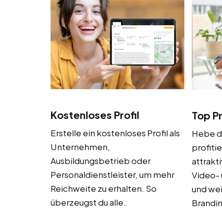
Kostenloses Profil
Top Pr
Erstelle ein kostenloses Profil als
Hebe de
Unternehmen,
profiti
Ausbildungsbetrieb oder
attrakt
Personaldienstleister, um mehr
Video-
Reichweite zu erhalten. So
und we
überzeugst du alle.
Brandi