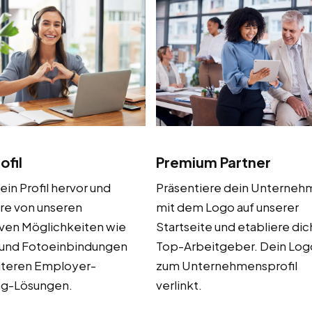
ofil
Premium Partner
in Profil hervor und
Präsentiere dein Unterne
ere von unseren
mit dem Logo auf unserer
iven Möglichkeiten wie
Startseite und etabliere dich
 und Fotoeinbindungen
Top-Arbeitgeber. Dein Log
iteren Employer-
zum Unternehmensprofil
ng-Lösungen.
verlinkt.