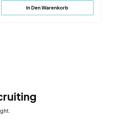
In Den Warenkorb
cruiting
ight.