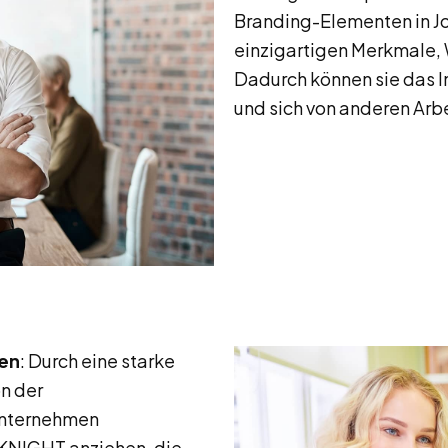
Branding-Elementen in J
einzigartigen Merkmale, W
Dadurch können sie das 
und sich von anderen Arb
ten
: Durch eine starke
n der
Unternehmen
TKNIGHT anziehen, die