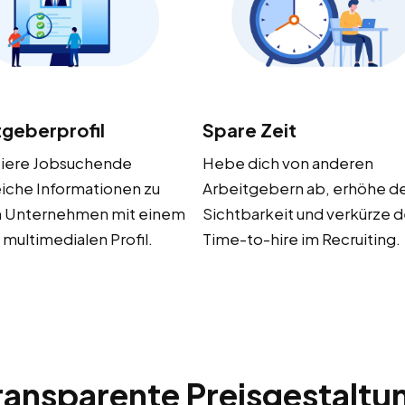
tgeberprofil
Spare Zeit
tiere Jobsuchende
Hebe dich von anderen
eiche Informationen zu
Arbeitgebern ab, erhöhe d
 Unternehmen mit einem
Sichtbarkeit und verkürze 
 multimedialen Profil.
Time-to-hire im Recruiting.
ransparente Preisgestaltu