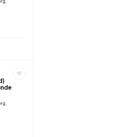
rg,
d)
tunde
rg,