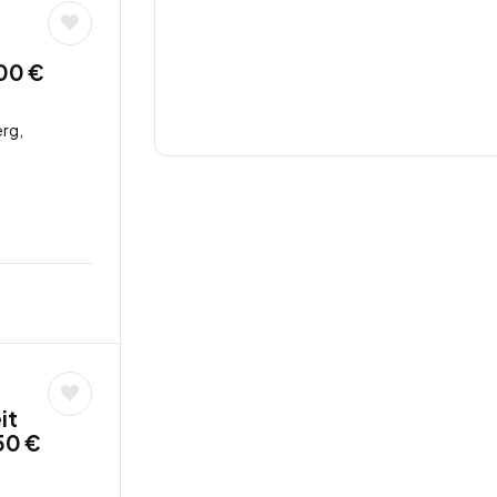
,00 €
rg,
it
50 €