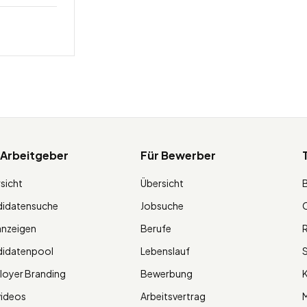
 Arbeitgeber
Für Bewerber
sicht
Übersicht
didatensuche
Jobsuche
O
anzeigen
Berufe
R
didatenpool
Lebenslauf
S
oyer Branding
Bewerbung
K
videos
Arbeitsvertrag
M