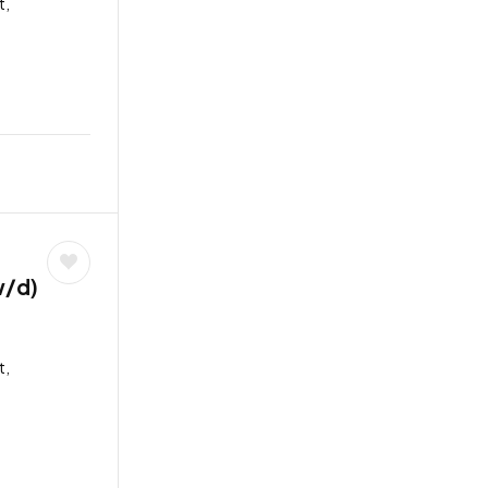
t,
w/d)
t,