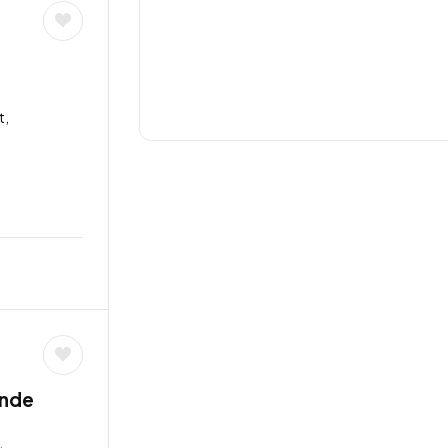
t,
unde