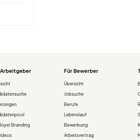
 Arbeitgeber
Für Bewerber
sicht
Übersicht
didatensuche
Jobsuche
O
anzeigen
Berufe
R
didatenpool
Lebenslauf
S
oyer Branding
Bewerbung
K
videos
Arbeitsvertrag
M