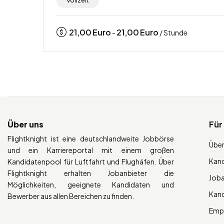
Vollzeit
21,00
Euro
21,00
Euro
-
/ Stunde
Über uns
Für
Flightknight ist eine deutschlandweite Jobbörse
Über
und ein Karriereportal mit einem großen
Kan
Kandidatenpool für Luftfahrt und Flughäfen. Über
Flightknight erhalten Jobanbieter die
Job
Möglichkeiten, geeignete Kandidaten und
Kan
Bewerber aus allen Bereichen zu finden.
Empl