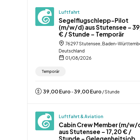
Luftfahrt
Segelflugschlepp-Pilot
(m/w/d) aus Stutensee – 3
€ / Stunde – Temporär
76297 Stutensee, Baden-Württemb
Deutschland
01/08/2026
Temporär
39,00
Euro
39,00
Euro
-
/ Stunde
Luftfahrt & Aviation
Cabin Crew Member (m/w/
aus Stutensee – 17,20 € /
Stunde – Gelegenheitsjob