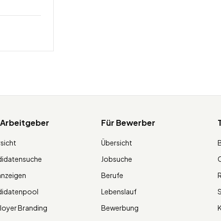
 Arbeitgeber
Für Bewerber
sicht
Übersicht
didatensuche
Jobsuche
O
anzeigen
Berufe
R
didatenpool
Lebenslauf
S
oyer Branding
Bewerbung
K