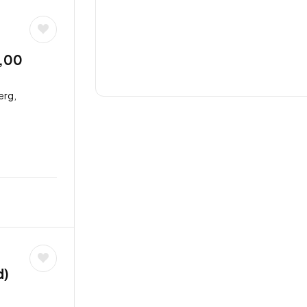
9,00
erg,
d)