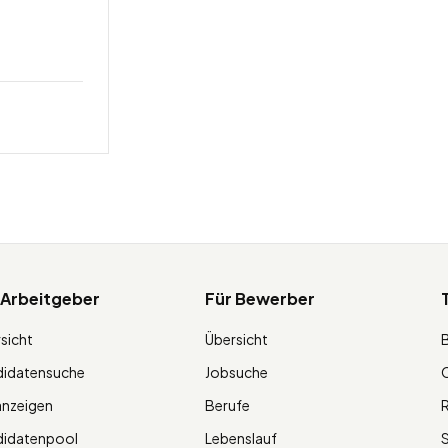
 Arbeitgeber
Für Bewerber
sicht
Übersicht
didatensuche
Jobsuche
O
anzeigen
Berufe
R
didatenpool
Lebenslauf
S