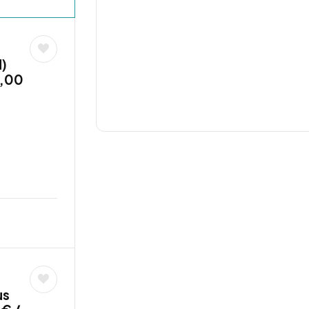
)
1,00
us