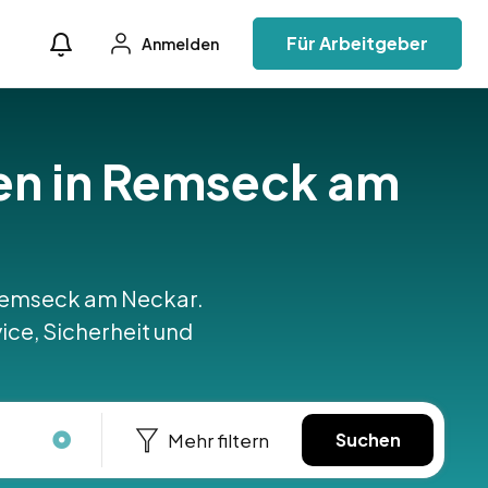
Für Arbeitgeber
Anmelden
äfen in Remseck am
in Remseck am Neckar.
ice, Sicherheit und
Mehr filtern
Suchen