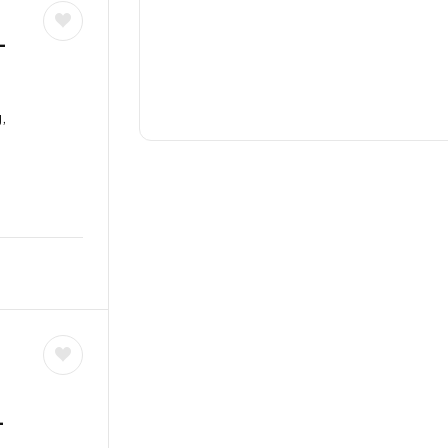
-
,
–