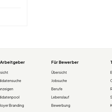
 Arbeitgeber
Für Bewerber
sicht
Übersicht
didatensuche
Jobsuche
O
anzeigen
Berufe
R
didatenpool
Lebenslauf
S
oyer Branding
Bewerbung
K