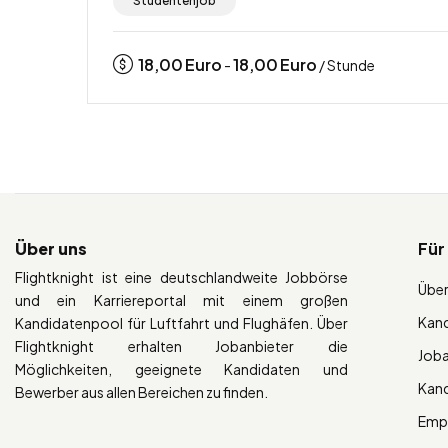
Studentenjob
18,00
Euro
18,00
Euro
-
/ Stunde
Über uns
Für
Flightknight ist eine deutschlandweite Jobbörse
Über
und ein Karriereportal mit einem großen
Kan
Kandidatenpool für Luftfahrt und Flughäfen. Über
Flightknight erhalten Jobanbieter die
Job
Möglichkeiten, geeignete Kandidaten und
Kan
Bewerber aus allen Bereichen zu finden.
Empl