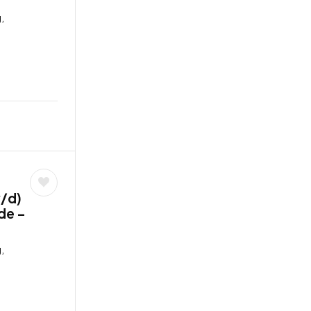
,
w/d)
de –
,