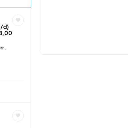
w/d)
18,00
rn,