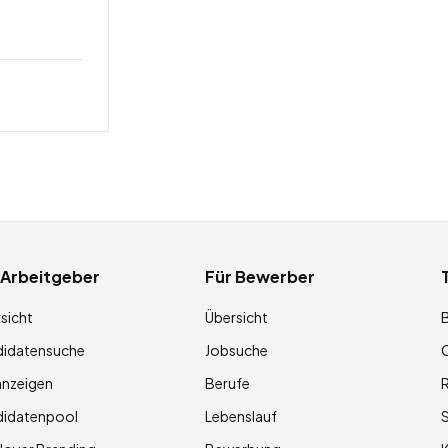
 Arbeitgeber
Für Bewerber
sicht
Übersicht
didatensuche
Jobsuche
O
anzeigen
Berufe
R
didatenpool
Lebenslauf
S