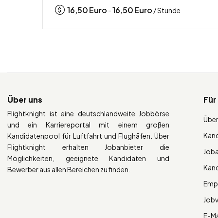
16,50
Euro
16,50
Euro
-
/ Stunde
Über uns
Für
Flightknight ist eine deutschlandweite Jobbörse
Über
und ein Karriereportal mit einem großen
Kan
Kandidatenpool für Luftfahrt und Flughäfen. Über
Flightknight erhalten Jobanbieter die
Job
Möglichkeiten, geeignete Kandidaten und
Kan
Bewerber aus allen Bereichen zu finden.
Empl
Job
E-Ma