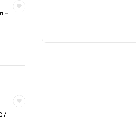
n –
€ /