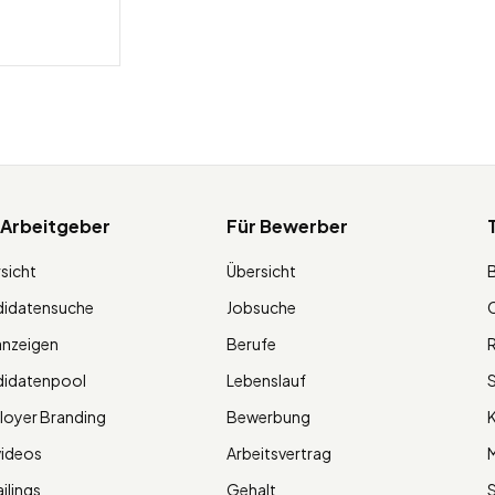
 Arbeitgeber
Für Bewerber
sicht
Übersicht
didatensuche
Jobsuche
O
anzeigen
Berufe
R
didatenpool
Lebenslauf
S
oyer Branding
Bewerbung
K
videos
Arbeitsvertrag
M
ilings
Gehalt