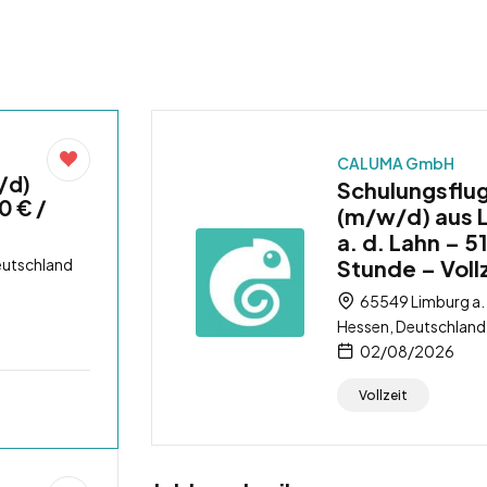
CALUMA GmbH
/d)
Schulungsflu
0 € /
(m/w/d) aus 
a. d. Lahn – 5
eutschland
Stunde – Voll
65549 Limburg a. 
Hessen, Deutschland
02/08/2026
Vollzeit