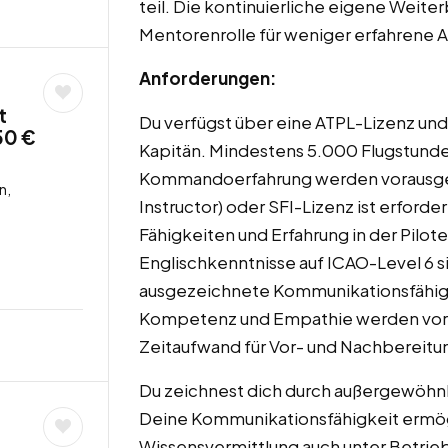
teil. Die kontinuierliche eigene Weit
Mentorenrolle für weniger erfahrene 
Anforderungen:
t
Du verfügst über eine ATPL-Lizenz un
50 €
Kapitän. Mindestens 5.000 Flugstund
Kommandoerfahrung werden vorausgese
n,
Instructor) oder SFI-Lizenz ist erfor
Fähigkeiten und Erfahrung in der Pilo
Englischkenntnisse auf ICAO-Level 6 
ausgezeichnete Kommunikationsfähigk
Kompetenz und Empathie werden vorau
Zeitaufwand für Vor- und Nachbereitung
Du zeichnest dich durch außergewöhnl
Deine Kommunikationsfähigkeit ermögl
Wissensvermittlung auch unter Betri