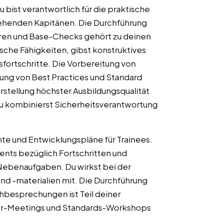
 bist verantwortlich für die praktische
gehenden Kapitänen. Die Durchführung
oren und Base-Checks gehört zu deinen
che Fähigkeiten, gibst konstruktives
fortschritte. Die Vorbereitung von
lung von Best Practices und Standard
stellung höchster Ausbildungsqualität
Du kombinierst Sicherheitsverantwortung
chte und Entwicklungspläne für Trainees.
nts bezüglich Fortschritten und
Nebenaufgaben. Du wirkst bei der
nd -materialien mit. Die Durchführung
hbesprechungen ist Teil deiner
der-Meetings und Standards-Workshops