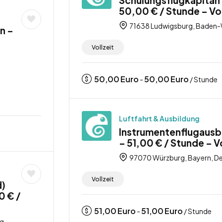
Schulungsflugkapitän
50,00 € / Stunde – Vol
71638 Ludwigsburg, Baden-
n –
Vollzeit
50,00
Euro
50,00
Euro
-
/ Stunde
Luftfahrt & Ausbildung
Instrumentenflugausb
– 51,00 € / Stunde – Vo
97070 Würzburg, Bayern, D
Vollzeit
d)
0 € /
51,00
Euro
51,00
Euro
-
/ Stunde
g-