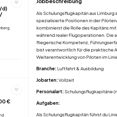
Jobbeschreibung
/d)
Als Schulungsflugkapitän aus Limburg 
/
spezialisierte Positionen in der Pilote
kombinierst die Rolle des Kapitäns mit
mberg,
während realer Flugoperationen. Die a
fliegerische Kompetenz, Führungserf
bist verantwortlich für die praktische
Weiterentwicklung von Piloten im Lini
Branche:
Luftfahrt & Ausbildung
Jobarten:
Vollzeit
Personalart:
Schulungsflugkapitäne (
00 €
Aufgaben:
Als Schulungsflugkapitän führst du Lini
and