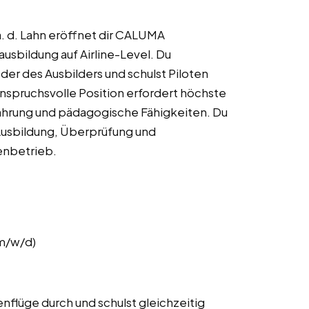
a. d. Lahn eröffnet dir CALUMA
nausbildung auf Airline-Level. Du
 der des Ausbilders und schulst Piloten
nspruchsvolle Position erfordert höchste
ahrung und pädagogische Fähigkeiten. Du
 Ausbildung, Überprüfung und
enbetrieb.
m/w/d)
enflüge durch und schulst gleichzeitig