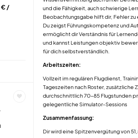
 € /
und die Fähigkeit, auch schwierige Ler
Beobachtungsgabe hilft dir, Fehler zu
Du zeigst Führungskompetenz und Auto
ermöglicht dir Verständnis für Lernende
und kannst Leistungen objektiv bewerte
für dich selbstverständlich.
Arbeitszeiten:
Vollzeit im regulären Flugdienst, Train
Tageszeiten nach Roster, zusätzliche Ze
durchschnittlich 70-85 Flugstunden pro
gelegentliche Simulator-Sessions
–
Zusammenfassung:
d
Dir wird eine Spitzenvergütung von 51