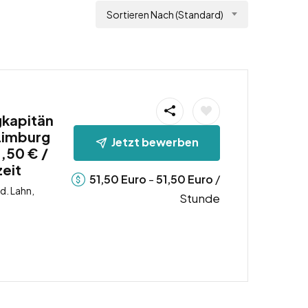
Sortieren Nach (Standard)
gkapitän
Limburg
Jetzt bewerben
1,50 € /
zeit
-
/
51,50
Euro
51,50
Euro
d. Lahn,
Stunde