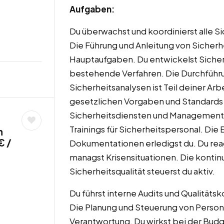
Aufgaben:
Du überwachst und koordinierst alle 
Die Führung und Anleitung von Sicher
Hauptaufgaben. Du entwickelst Siche
bestehende Verfahren. Die Durchführ
Sicherheitsanalysen ist Teil deiner Arbei
gesetzlichen Vorgaben und Standards 
Sicherheitsdiensten und Management g
Trainings für Sicherheitspersonal. Die
n
€ /
Dokumentationen erledigst du. Du reag
managst Krisensituationen. Die kontin
Sicherheitsqualität steuerst du aktiv.
Du führst interne Audits und Qualitäts
Die Planung und Steuerung von Persona
Verantwortung. Du wirkst bei der Bu