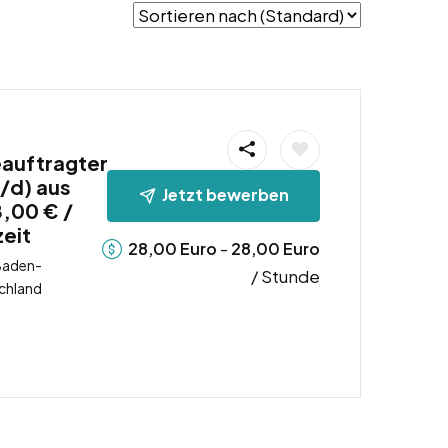
eauftragter
/d) aus
Jetzt bewerben
8,00 € /
zeit
-
28,00
Euro
28,00
Euro
Baden-
/ Stunde
chland