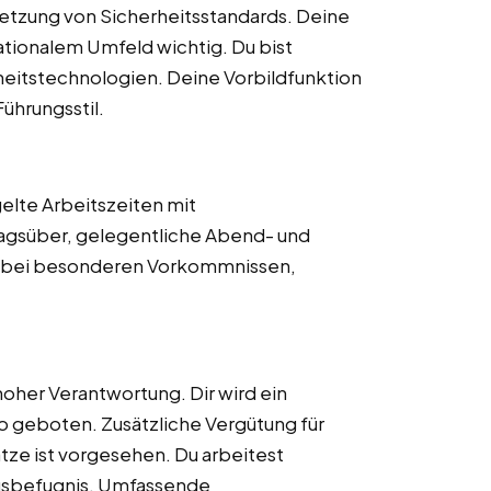
tzung von Sicherheitsstandards. Deine
nationalem Umfeld wichtig. Du bist
rheitstechnologien. Deine Vorbildfunktion
ührungsstil.
elte Arbeitszeiten mit
tagsüber, gelegentliche Abend- und
 bei besonderen Vorkommnissen,
hoher Verantwortung. Dir wird ein
o geboten. Zusätzliche Vergütung für
tze ist vorgesehen. Du arbeitest
gsbefugnis. Umfassende