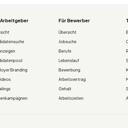
 Arbeitgeber
Für Bewerber
sicht
Übersicht
didatensuche
Jobsuche
O
anzeigen
Berufe
R
didatenpool
Lebenslauf
S
oyer Branding
Bewerbung
K
videos
Arbeitsvertrag
M
ilings
Gehalt
ienkampagnen
Arbeitszeiten
A