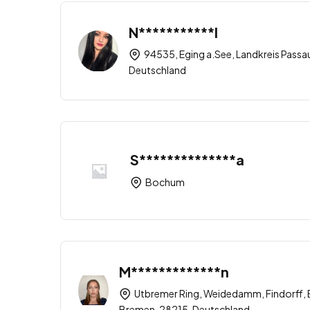
N***********l
94535, Eging a.See, Landkreis Passa
Deutschland
S**************a
Bochum
M*************n
Utbremer Ring, Weidedamm, Findorff,
Bremen, 28215, Deutschland