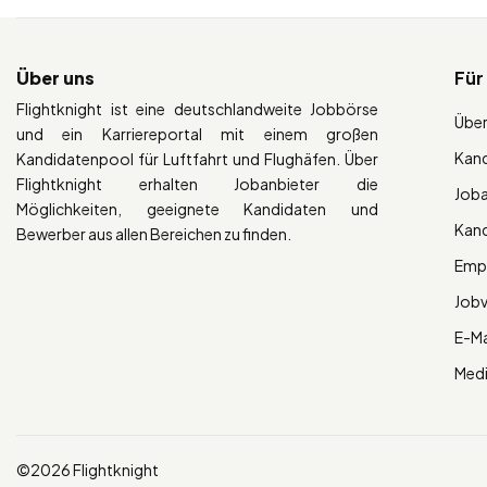
Über uns
Für
Flightknight ist eine deutschlandweite Jobbörse
Über
und ein Karriereportal mit einem großen
Kan
Kandidatenpool für Luftfahrt und Flughäfen. Über
Flightknight erhalten Jobanbieter die
Job
Möglichkeiten, geeignete Kandidaten und
Kan
Bewerber aus allen Bereichen zu finden.
Empl
Job
E-Ma
Med
©2026 Flightknight