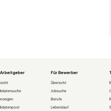
 Arbeitgeber
Für Bewerber
sicht
Übersicht
didatensuche
Jobsuche
O
anzeigen
Berufe
R
didatenpool
Lebenslauf
S