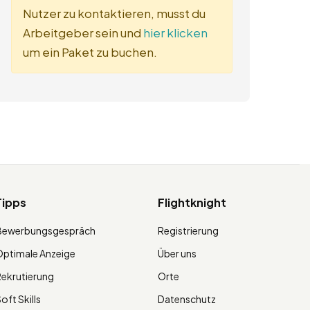
Nutzer zu kontaktieren, musst du
Arbeitgeber sein und
hier klicken
um ein Paket zu buchen.
Tipps
Flightknight
Bewerbungsgespräch
Registrierung
ptimale Anzeige
Über uns
ekrutierung
Orte
oft Skills
Datenschutz