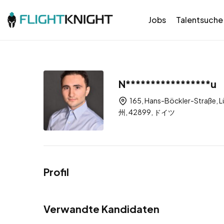
Jobs
Talentsuche
N*****************u
165, Hans-Böckler-Stra
州, 42899, ドイツ
Profil
Verwandte Kandidaten