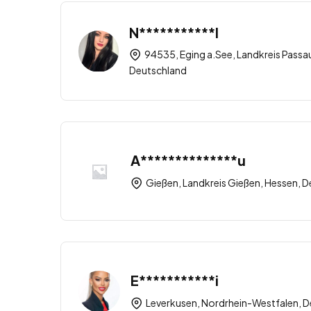
N***********l
94535, Eging a.See, Landkreis Passa
Deutschland
A**************u
Gießen, Landkreis Gießen, Hessen, 
E***********i
Leverkusen, Nordrhein-Westfalen, 