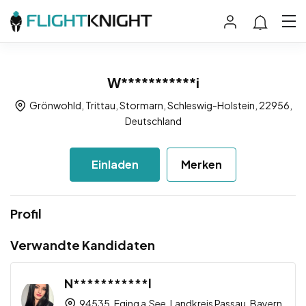
W***********i
Grönwohld, Trittau, Stormarn, Schleswig-Holstein, 22956,
Deutschland
Einladen
Merken
Profil
Verwandte Kandidaten
N***********l
94535, Eging a.See, Landkreis Passau, Bayern,