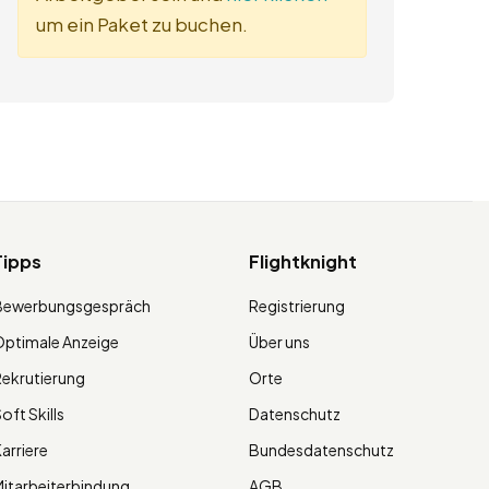
um ein Paket zu buchen.
Tipps
Flightknight
Bewerbungsgespräch
Registrierung
ptimale Anzeige
Über uns
ekrutierung
Orte
oft Skills
Datenschutz
arriere
Bundesdatenschutz
itarbeiterbindung
AGB