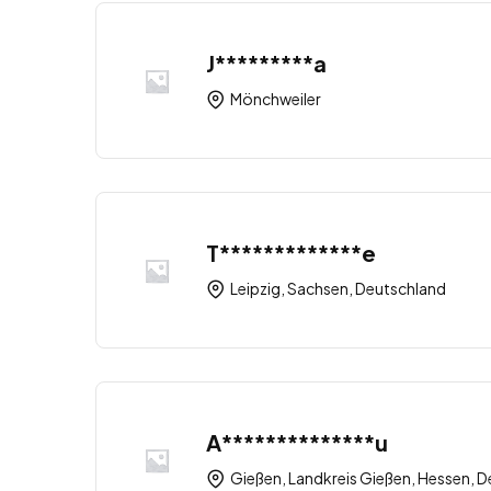
J*********a
Mönchweiler
T*************e
Leipzig, Sachsen, Deutschland
A**************u
Gießen, Landkreis Gießen, Hessen, 