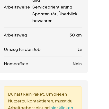
und
Arbeitsweise
Serviceorientierung,
Spontanität, Überblick
bewahren
Arbeitsweg
50 km
Umzug für den Job
Ja
Homeoffice
Nein
Du hast kein Paket. Um diesen
Nutzer zu kontaktieren, musst du
Arbeitgeber sein und
hier klicken