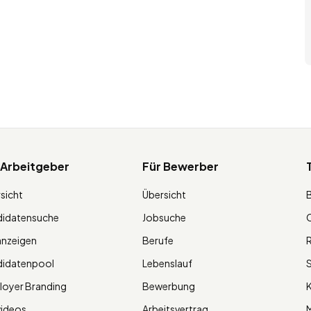
 Arbeitgeber
Für Bewerber
sicht
Übersicht
didatensuche
Jobsuche
O
anzeigen
Berufe
R
didatenpool
Lebenslauf
S
oyer Branding
Bewerbung
K
videos
Arbeitsvertrag
M