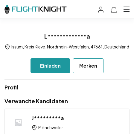
L*************a
Issum, Kreis Kleve, Nordrhein-Westfalen, 47661, Deutschland
Einladen
Merken
Profil
Verwandte Kandidaten
J*********a
Mönchweiler