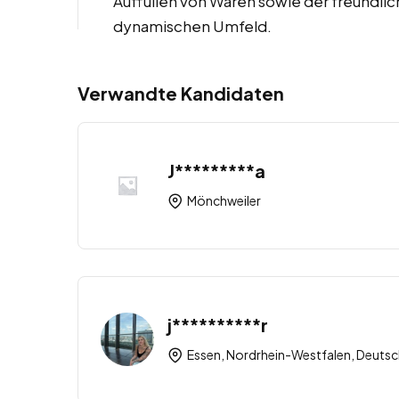
Auffüllen von Waren sowie der freundl
dynamischen Umfeld.
Verwandte Kandidaten
J*********a
Mönchweiler
j**********r
Essen, Nordrhein-Westfalen, Deutsc