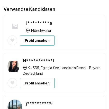
Verwandte Kandidaten
J*********a
Mönchweiler
Profil ansehen
N***********l
94535, Eging a.See, Landkreis Passau, Bayern,
Deutschland
Profil ansehen
j**********r