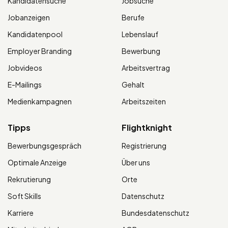
Kandidatensuche
Jobsuche
Jobanzeigen
Berufe
Kandidatenpool
Lebenslauf
Employer Branding
Bewerbung
Jobvideos
Arbeitsvertrag
E-Mailings
Gehalt
Medienkampagnen
Arbeitszeiten
Tipps
Flightknight
Bewerbungsgespräch
Registrierung
Optimale Anzeige
Über uns
Rekrutierung
Orte
Soft Skills
Datenschutz
Karriere
Bundesdatenschutz