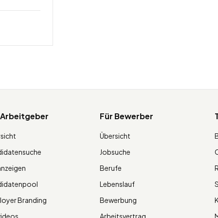
 Arbeitgeber
Für Bewerber
sicht
Übersicht
didatensuche
Jobsuche
O
anzeigen
Berufe
R
didatenpool
Lebenslauf
S
oyer Branding
Bewerbung
K
videos
Arbeitsvertrag
M