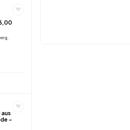
26,00
erg,
 aus
nde –