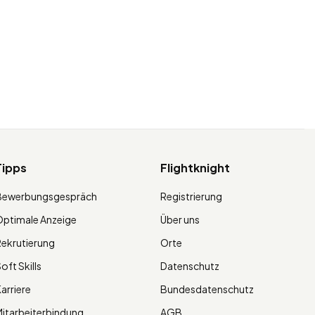
Tipps
Flightknight
Bewerbungsgespräch
Registrierung
ptimale Anzeige
Über uns
ekrutierung
Orte
oft Skills
Datenschutz
arriere
Bundesdatenschutz
itarbeiterbindung
AGB