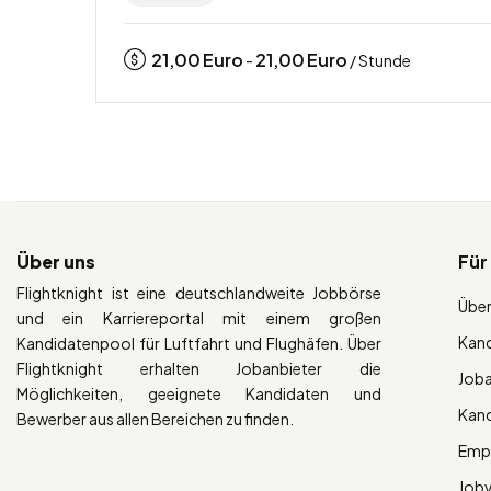
21,00
Euro
21,00
Euro
-
/ Stunde
Über uns
Für
Flightknight ist eine deutschlandweite Jobbörse
Über
und ein Karriereportal mit einem großen
Kan
Kandidatenpool für Luftfahrt und Flughäfen. Über
Flightknight erhalten Jobanbieter die
Job
Möglichkeiten, geeignete Kandidaten und
Kan
Bewerber aus allen Bereichen zu finden.
Empl
Job