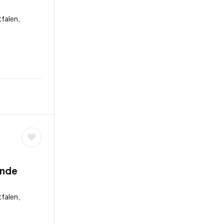
falen,
unde
falen,