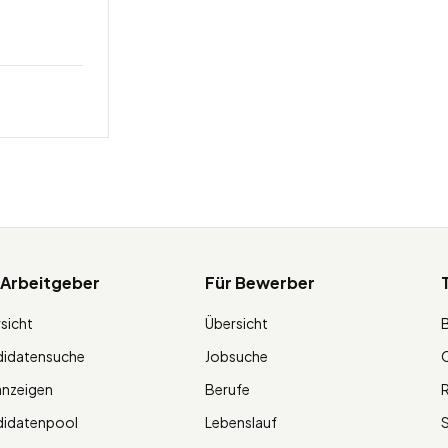
 Arbeitgeber
Für Bewerber
sicht
Übersicht
didatensuche
Jobsuche
O
anzeigen
Berufe
R
didatenpool
Lebenslauf
S