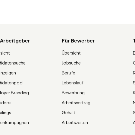
 Arbeitgeber
Für Bewerber
sicht
Übersicht
didatensuche
Jobsuche
O
anzeigen
Berufe
R
didatenpool
Lebenslauf
S
oyer Branding
Bewerbung
K
videos
Arbeitsvertrag
M
ilings
Gehalt
ienkampagnen
Arbeitszeiten
A