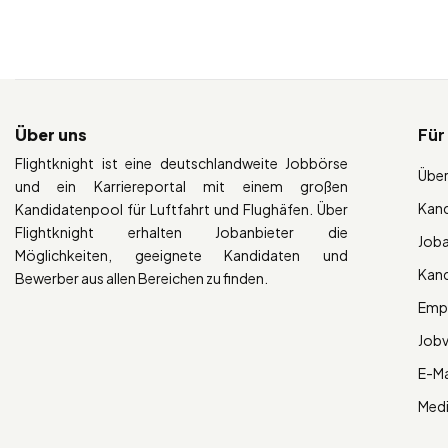
Über uns
Für
Flightknight ist eine deutschlandweite Jobbörse
Über
und ein Karriereportal mit einem großen
Kan
Kandidatenpool für Luftfahrt und Flughäfen. Über
Flightknight erhalten Jobanbieter die
Job
Möglichkeiten, geeignete Kandidaten und
Kan
Bewerber aus allen Bereichen zu finden.
Empl
Job
E-Ma
Med