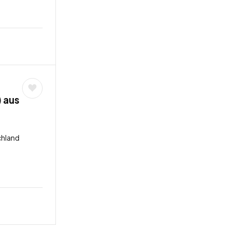
 aus
chland