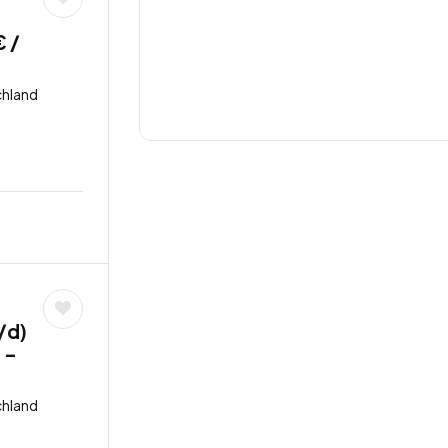
€ /
chland
/d)
 –
chland