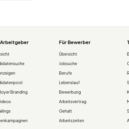
 Arbeitgeber
Für Bewerber
sicht
Übersicht
didatensuche
Jobsuche
O
anzeigen
Berufe
R
didatenpool
Lebenslauf
S
oyer Branding
Bewerbung
K
videos
Arbeitsvertrag
M
ilings
Gehalt
ienkampagnen
Arbeitszeiten
A