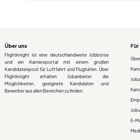
Über uns
Für
Flightknight ist eine deutschlandweite Jobbörse
Über
und ein Karriereportal mit einem großen
Kan
Kandidatenpool für Luftfahrt und Flughäfen. Über
Flightknight erhalten Jobanbieter die
Job
Möglichkeiten, geeignete Kandidaten und
Kan
Bewerber aus allen Bereichen zu finden.
Empl
Job
E-Ma
Med