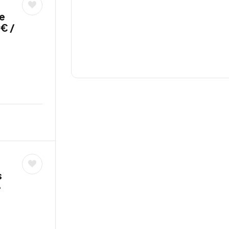
e
 € /
s
–