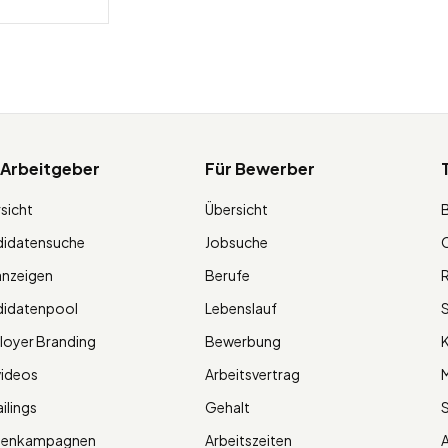
 Arbeitgeber
Für Bewerber
sicht
Übersicht
didatensuche
Jobsuche
O
anzeigen
Berufe
R
didatenpool
Lebenslauf
S
oyer Branding
Bewerbung
K
videos
Arbeitsvertrag
M
ilings
Gehalt
ienkampagnen
Arbeitszeiten
A