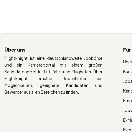
Über uns
Für
Flightknight ist eine deutschlandweite Jobbörse
Über
und ein Karriereportal mit einem großen
Kan
Kandidatenpool für Luftfahrt und Flughäfen. Über
Flightknight erhalten Jobanbieter die
Job
Möglichkeiten, geeignete Kandidaten und
Kan
Bewerber aus allen Bereichen zu finden.
Empl
Job
E-Ma
Med