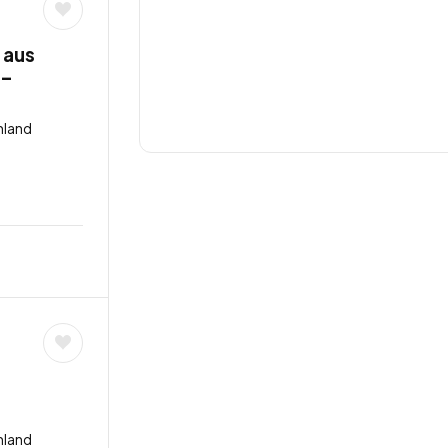
 aus
 –
hland
hland