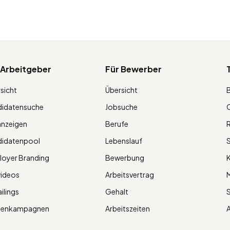
 Arbeitgeber
Für Bewerber
sicht
Übersicht
didatensuche
Jobsuche
O
anzeigen
Berufe
R
didatenpool
Lebenslauf
S
oyer Branding
Bewerbung
K
videos
Arbeitsvertrag
M
ilings
Gehalt
ienkampagnen
Arbeitszeiten
A