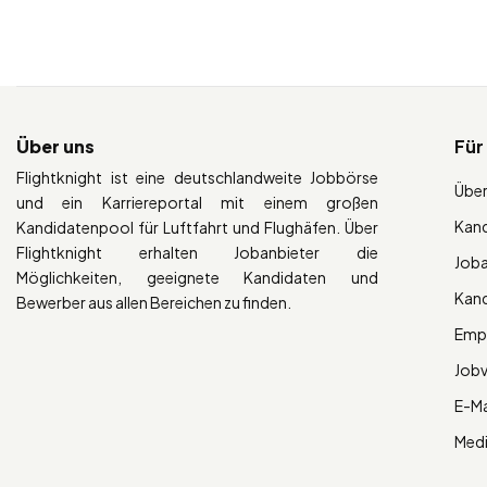
Über uns
Für
Flightknight ist eine deutschlandweite Jobbörse
Über
und ein Karriereportal mit einem großen
Kan
Kandidatenpool für Luftfahrt und Flughäfen. Über
Flightknight erhalten Jobanbieter die
Job
Möglichkeiten, geeignete Kandidaten und
Kan
Bewerber aus allen Bereichen zu finden.
Empl
Job
E-Ma
Med