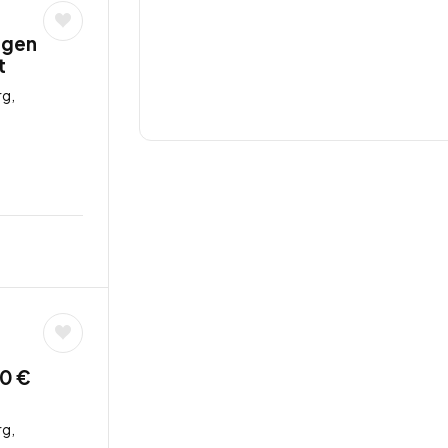
ngen
t
g,
00 €
g,