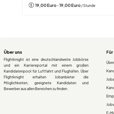
19,00
Euro
19,00
Euro
-
/ Stunde
Über uns
Für
Flightknight ist eine deutschlandweite Jobbörse
Über
und ein Karriereportal mit einem großen
Kan
Kandidatenpool für Luftfahrt und Flughäfen. Über
Flightknight erhalten Jobanbieter die
Job
Möglichkeiten, geeignete Kandidaten und
Kan
Bewerber aus allen Bereichen zu finden.
Empl
Job
E-Ma