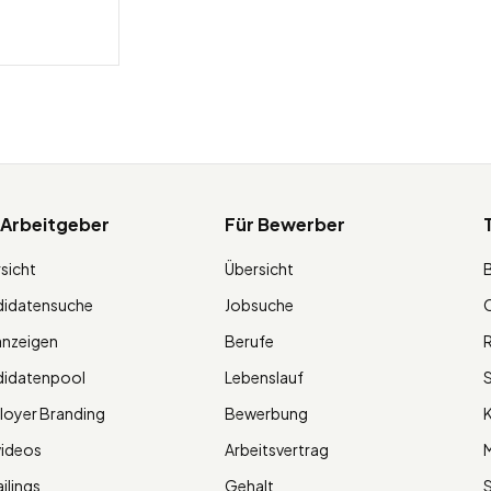
 Arbeitgeber
Für Bewerber
sicht
Übersicht
didatensuche
Jobsuche
O
anzeigen
Berufe
R
didatenpool
Lebenslauf
S
oyer Branding
Bewerbung
K
videos
Arbeitsvertrag
M
ilings
Gehalt