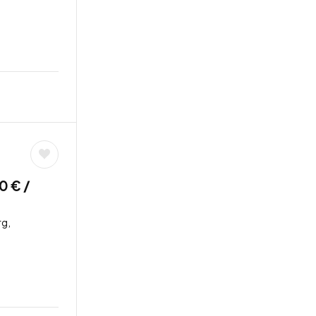
0 € /
g,