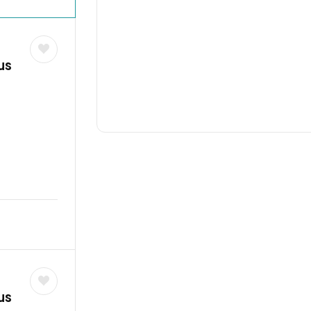
us
us