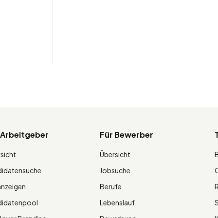
 Arbeitgeber
Für Bewerber
sicht
Übersicht
didatensuche
Jobsuche
O
anzeigen
Berufe
R
didatenpool
Lebenslauf
S