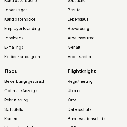
Kandidatensuche
Jobsuche
Jobanzeigen
Berufe
Kandidatenpool
Lebenslauf
Employer Branding
Bewerbung
Jobvideos
Arbeitsvertrag
E-Mailings
Gehalt
Medienkampagnen
Arbeitszeiten
Tipps
Flightknight
Bewerbungsgespräch
Registrierung
Optimale Anzeige
Über uns
Rekrutierung
Orte
Soft Skills
Datenschutz
Karriere
Bundesdatenschutz