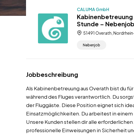
CALUMA GmbH
Kabinenbetreuung 
Stunde – Nebenjo
51491 Overath, Nordrhein
Nebenjob
Jobbeschreibung
Als Kabinenbetreuung aus Overath bist du fü
während des Fluges verantwortlich. Du sorgs
der Fluggäste. Diese Position eignet sich ide
Einsatzmöglichkeiten. Du arbeitest in eine
Unsere Kunden stellen dir alle erforderlichen
professionelle Einweisungen in Sicherheit u